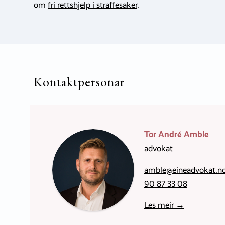
om
fri rettshjelp i straffesaker
.
Kontaktpersonar
Tor André Amble
advokat
amble@eineadvokat.n
90 87 33 08
Les meir →