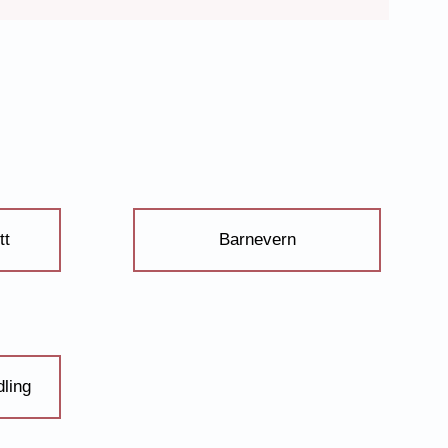
tt
Barnevern
ling