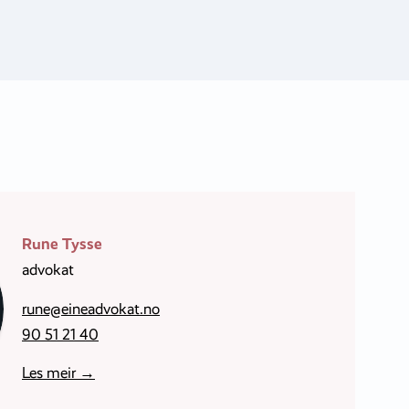
Rune Tysse
advokat
rune@eineadvokat.no
90 51 21 40
Les meir →