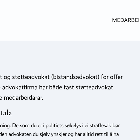
MEDARBE
et og støtteadvokat (bistandsadvokat) for offer
ne advokatfirma har både fast støtteadvokat
ne medarbeidarar.
tala
nning. Dersom du er i politiets søkelys i ei straffesak bør
den advokaten du sjølv ynskjer og har alltid rett til å ha